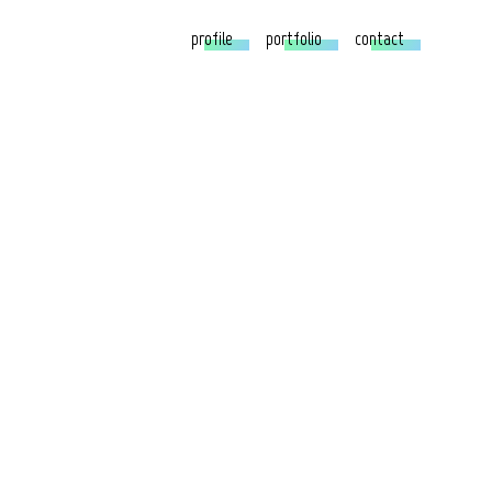
profile
portfolio
contact