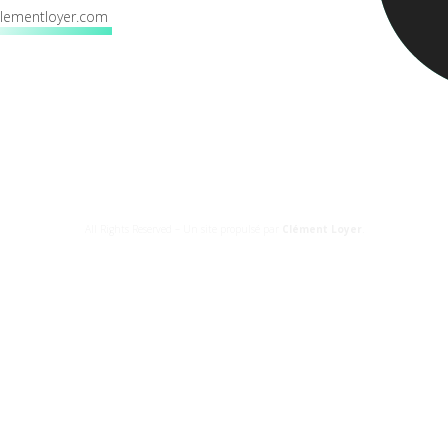
clementloyer.com
All Rights Reserved – Un site propulsé par
Clément Loyer
.