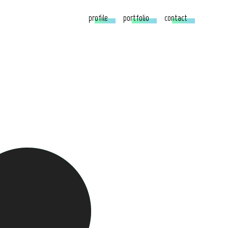
profile
portfolio
contact