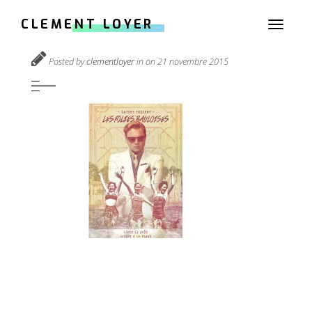
CLEMENT LOYER
Toggle
gabarit-resize14
navigati
Posted by
clementloyer
in on 21 novembre 2015