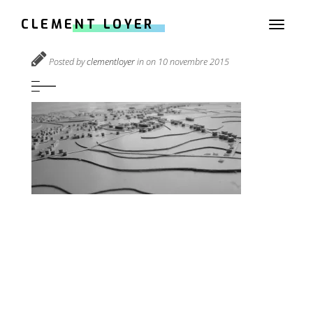
CLEMENT LOYER
Toggle
d2da2416272593.562a97a39c07b
navigati
Posted by
clementloyer
in on 10 novembre 2015