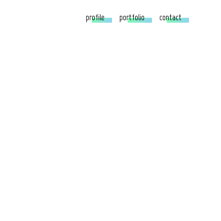
profile
portfolio
contact