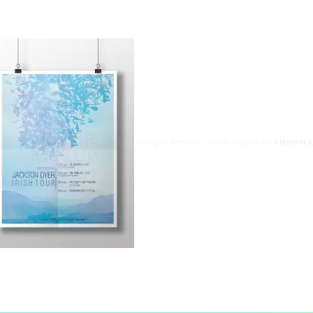
All Rights Reserved – Un site propulsé par
Clément L